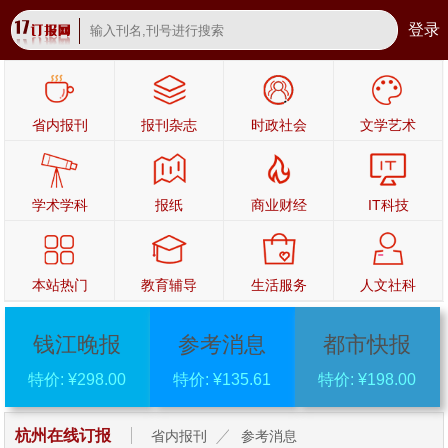
登录
省内报刊
报刊杂志
时政社会
文学艺术
学术学科
报纸
商业财经
IT科技
本站热门
教育辅导
生活服务
人文社科
钱江晚报
参考消息
都市快报
特价: ¥298.00
特价: ¥135.61
特价: ¥198.00
杭州在线订报
省内报刊
参考消息